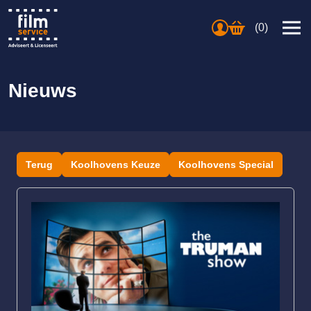
(0)
Nieuws
Terug
Koolhovens Keuze
Koolhovens Special