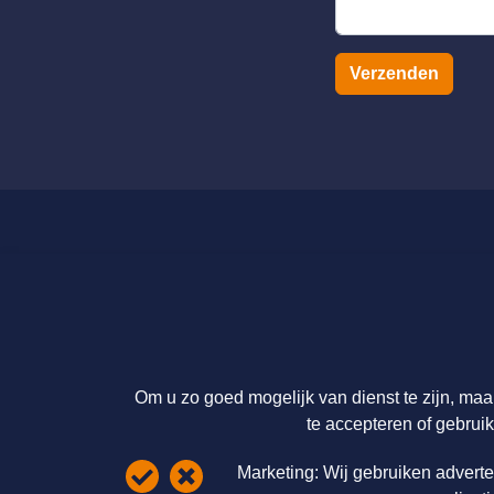
Verzenden
Licenties en tarieven
Over ons
Catalogus
Over ons
Licenties & Tarieven
Licenties &
FAQ Overview Page
Disclaimer
Om u zo goed mogelijk van dienst te zijn, maa
Privacy statement
te accepteren of gebruik
Cookie informatie
Marketing:
Wij gebruiken adverte