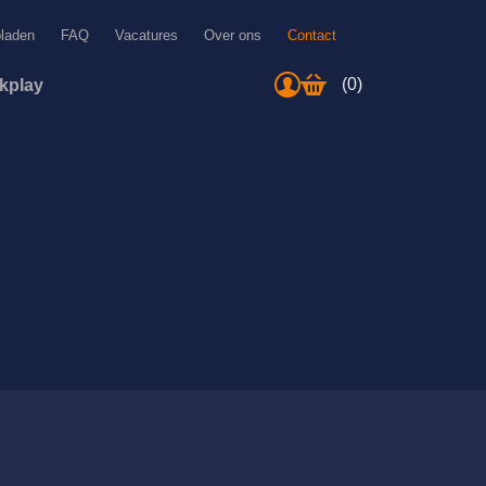
bladen
FAQ
Vacatures
Over ons
Contact
(0)
ckplay