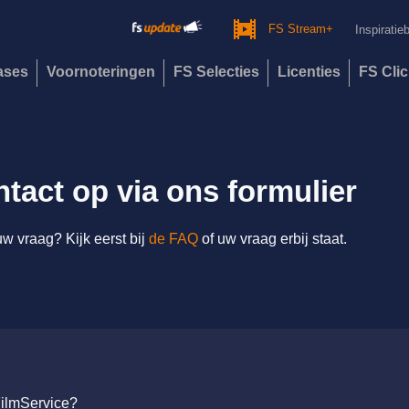
FS Stream+
Inspiratie
eases
Voornoteringen
FS Selecties
Licenties
FS Cli
tact op via ons formulier
w vraag? Kijk eerst bij
de FAQ
of uw vraag erbij staat.
FilmService?