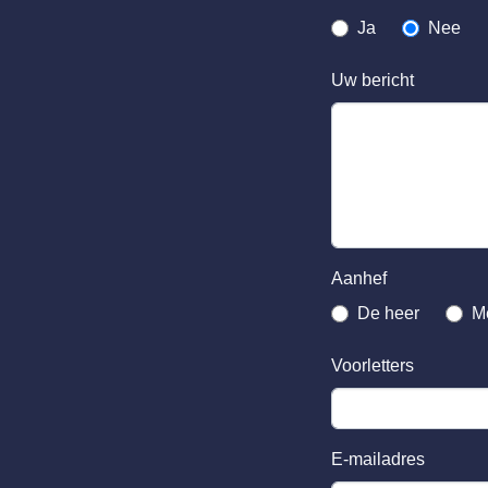
Ja
Nee
Uw bericht
Aanhef
De heer
M
Voorletters
E-mailadres