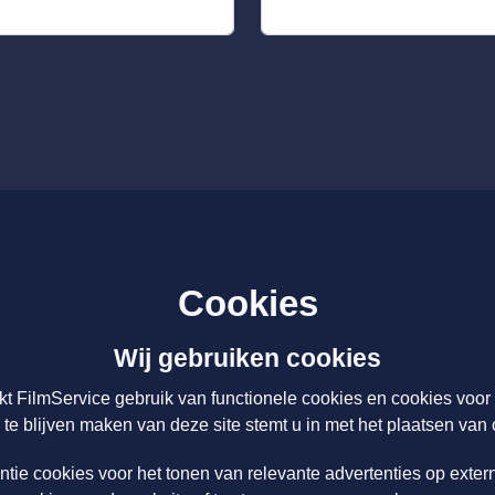
Nieuws
Cookies
Over ons
 Tarieven
Licenties & Tarieven
Wij gebruiken cookies
Disclaimer
kt FilmService gebruik van functionele cookies en cookies voo
 te blijven maken van deze site stemt u in met het plaatsen van 
Schrijf u hier in voor onze nieuwsbrief
ntie cookies voor het tonen van relevante advertenties op exter