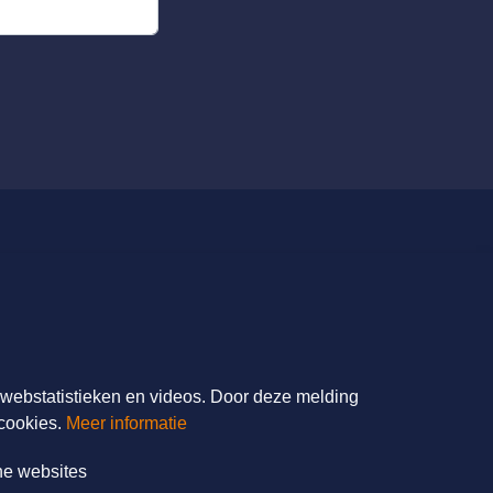
FilmService B.V.
Grotewaard 9A
4225 PA Noordeloos
T: 085 - 0404700
r webstatistieken en videos. Door deze melding
E:
info@filmservice.nl
cookies.
Meer informatie
ne websites